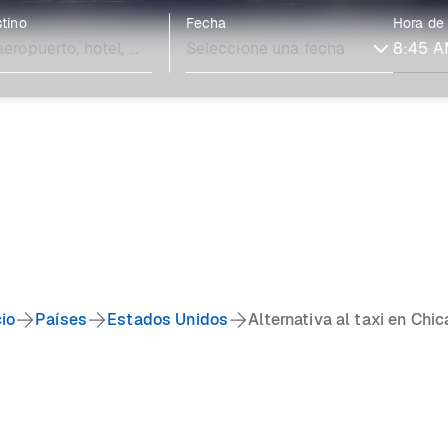
tino
Fecha
Hora de
cio
Países
Estados Unidos
Alternativa al taxi en Chi