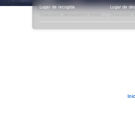
Lugar de recogida
Lugar de des
Explora más
Ini