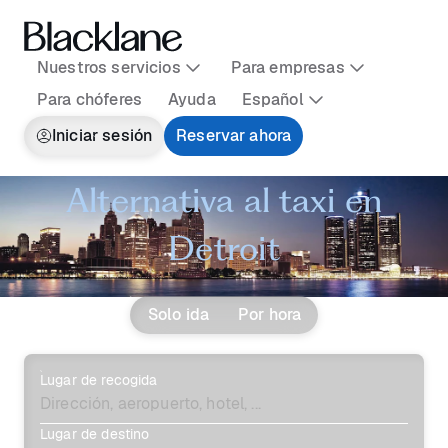
Nuestros servicios
Para empresas
Para chóferes
Ayuda
Español
Iniciar sesión
Reservar ahora
Alternativa al taxi en
Detroit
Solo ida
Por hora
Lugar de recogida
Lugar de destino