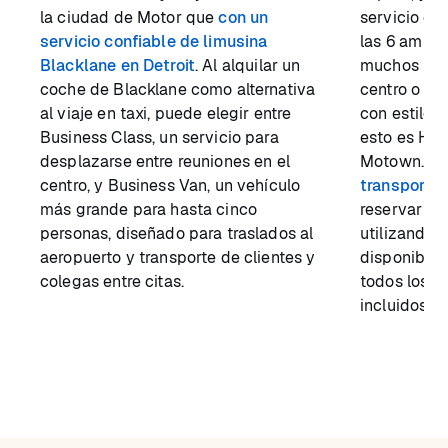
la ciudad de Motor que
con un
servicio de
servicio confiable de limusina
las 6 am (o
Blacklane en Detroit
. Al alquilar un
muchos bare
coche de Blacklane como alternativa
centro o inc
al viaje en taxi, puede elegir entre
con estilo 
Business Class, un servicio para
esto es Ho
desplazarse entre reuniones en el
Motown. Nu
centro, y Business Van, un vehículo
transporte 
más grande para hasta cinco
reservar de
personas, diseñado para traslados al
utilizando l
aeropuerto y transporte de clientes y
disponible 
colegas entre citas.
todos los i
incluidos de