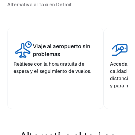
Alternativa al taxi en Detroit
Viaje al aeropuerto sin
Pr
problemas
Relájese con la hora gratuita de
Acceda a u
espera y el seguimiento de vuelos.
calidad a 
distancia 
y para nues