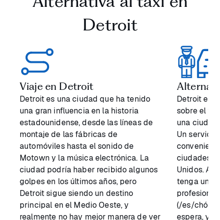
Alternativa al taxi en
Detroit
Viaje en Detroit
Alternati
Detroit es una ciudad que ha tenido
Detroit es 
una gran influencia en la historia
sobre el tr
estadounidense, desde las líneas de
una ciudad
montaje de las fábricas de
Un servicio
automóviles hasta el sonido de
conveniente
Motown y la música electrónica. La
ciudades pa
ciudad podría haber recibido algunos
Unidos. Alq
golpes en los últimos años, pero
tenga uno d
Detroit sigue siendo un destino
profesional
principal en el Medio Oeste, y
(/es/chófer
realmente no hay mejor manera de ver
espera, ya 