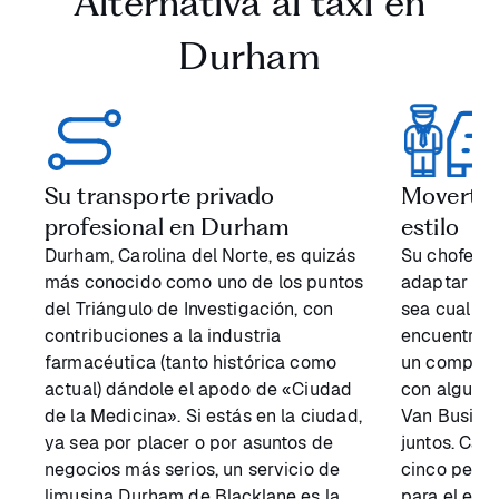
Alternativa al taxi en
Durham
Su transporte privado
Moverte
profesional en Durham
estilo
Durham, Carolina del Norte, es quizás
Su chofer 
más conocido como uno de los puntos
adaptar a s
del Triángulo de Investigación, con
sea cual se
contribuciones a la industria
encuentre e
farmacéutica (tanto histórica como
un comprom
actual) dándole el apodo de «Ciudad
con algunos
de la Medicina». Si estás en la ciudad,
Van Busines
ya sea por placer o por asuntos de
juntos. Ca
negocios más serios, un servicio de
cinco pers
limusina Durham de Blacklane es la
para el equ