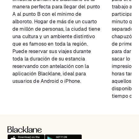
manera perfecta para llegar del punto
trabajo apr
A al punto B con el mínimo de
participar 
alboroto. Hogar de más de un cuarto
minuto que 
de millón de personas, la ciudad tiene
separado. S
una cultura y un ambiente distintivo
chapuzón co
que es famoso en toda la región.
de primera 
Puede reservar sus viajes durante
para dar la
toda la duración de su estancia
sacar lo me
reservando con antelación con la
impresiones
aplicación Blacklane, ideal para
horas tambi
usuarios de Android o iPhone.
aquellos qu
disponible 
tiempo de s