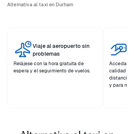
Alternativa al taxi en Durham
Viaje al aeropuerto sin
Pr
problemas
Relájese con la hora gratuita de
Acceda a u
espera y el seguimiento de vuelos.
calidad a 
distancia 
y para nues