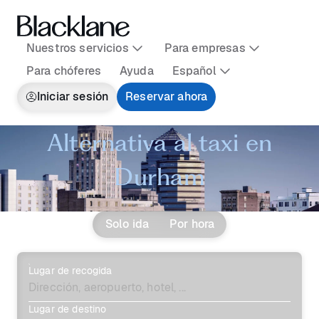
Nuestros servicios
Para empresas
Para chóferes
Ayuda
Español
Iniciar sesión
Reservar ahora
Alternativa al taxi en
Durham
Solo ida
Por hora
Lugar de recogida
Lugar de destino