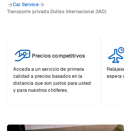
Car Service
Transporte privado Dulles Internacional (IAD)
Vi
Precios competitivos
p
Acceda a un servicio de primera
Relájese co
calidad a precios basados en la
espera y e
distancia que son justos para usted
y para nuestros chóferes.