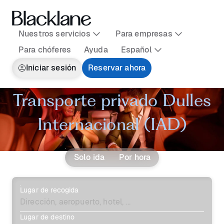
Nuestros servicios
Para empresas
Para chóferes
Ayuda
Español
Iniciar sesión
Reservar ahora
Transporte privado Dulles
Internacional (IAD)
Solo ida
Por hora
Lugar de recogida
Lugar de destino