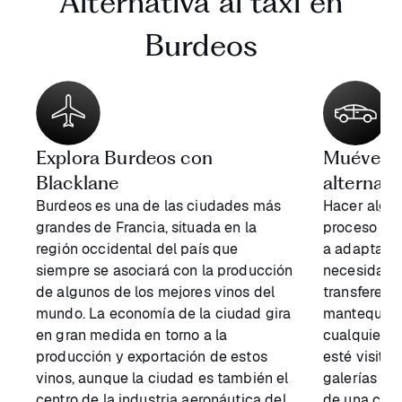
Alternativa al taxi en
Burdeos
Explora Burdeos con
Muévete 
Blacklane
alternati
Burdeos es una de las ciudades más
Hacer algun
grandes de Francia, situada en la
proceso de
región occidental del país que
a adaptar s
siempre se asociará con la producción
necesidade
de algunos de los mejores vinos del
transferenc
mundo. La economía de la ciudad gira
mantequilla
en gran medida en torno a la
cualquier c
producción y exportación de estos
esté visita
vinos, aunque la ciudad es también el
galerías de
centro de la industria aeronáutica del
de una cita