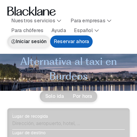
Nuestros servicios
Para empresas
Para chóferes
Ayuda
Español
Iniciar sesión
Reservar ahora
Alternativa al taxi en
Burdeos
Solo ida
Por hora
Lugar de recogida
Lugar de destino