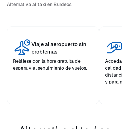
Alternativa al taxi en Burdeos
Viaje al aeropuerto sin
Pr
problemas
Relájese con la hora gratuita de
Acceda a u
espera y el seguimiento de vuelos.
calidad a 
distancia 
y para nues