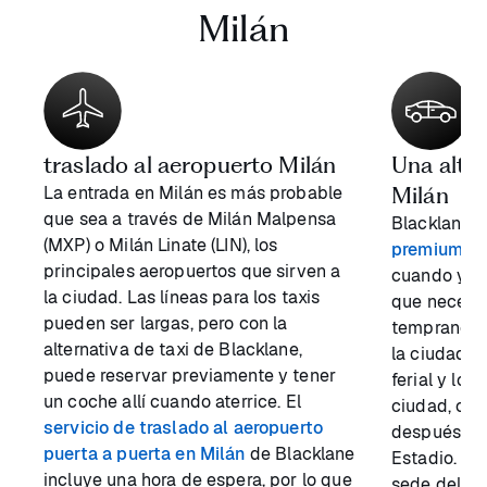
Milán
traslado al aeropuerto Milán
Una alter
La entrada en Milán es más probable
Milán
que sea a través de Milán Malpensa
Blacklane
t
(MXP) o Milán Linate (LIN), los
premium en
principales aeropuertos que sirven a
cuando y do
la ciudad. Las líneas para los taxis
que necesit
pueden ser largas, pero con la
temprano po
alternativa de taxi de Blacklane,
la ciudad e
puede reservar previamente y tener
ferial y los 
un coche allí cuando aterrice. El
ciudad, o u
servicio de traslado al aeropuerto
después del
puerta a puerta en Milán
de Blacklane
Estadio. Gi
incluye una hora de espera, por lo que
sede del AC