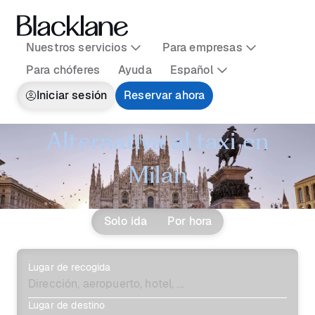
Nuestros servicios
Para empresas
Para chóferes
Ayuda
Español
Iniciar sesión
Reservar ahora
Alternativa al taxi en
Milán
Solo ida
Por hora
Lugar de recogida
Lugar de destino