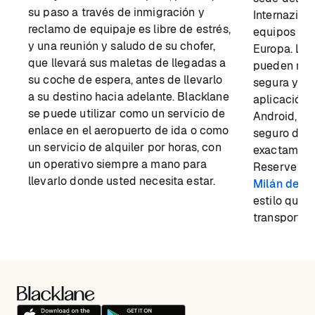
su paso a través de inmigración y
Internazion
reclamo de equipaje es libre de estrés,
equipos de
y una reunión y saludo de su chofer,
Europa. Los
que llevará sus maletas de llegadas a
pueden rese
su coche de espera, antes de llevarlo
segura y se
a su destino hacia adelante. Blacklane
aplicación,
se puede utilizar como un servicio de
Android, po
enlace en el aeropuerto de ida o como
seguro de q
un servicio de alquiler por horas, con
exactamente
un operativo siempre a mano para
Reserve su
llevarlo donde usted necesita estar.
Milán de al
estilo que 
transporte 