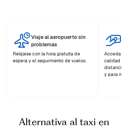
Viaje al aeropuerto sin
Pr
problemas
Relájese con la hora gratuita de
Acceda a u
espera y el seguimiento de vuelos.
calidad a 
distancia 
y para nues
Alternativa al taxi en