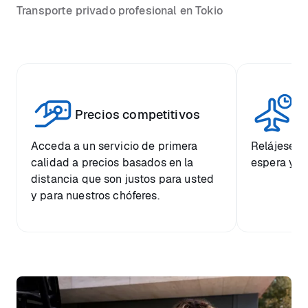
Transporte privado profesional en Tokio
Vi
Precios competitivos
p
Acceda a un servicio de primera
Relájese co
calidad a precios basados en la
espera y e
distancia que son justos para usted
y para nuestros chóferes.