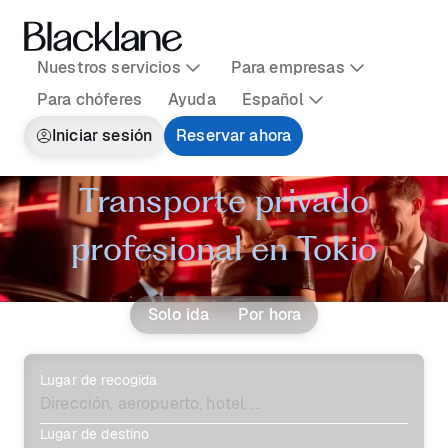
Nuestros servicios
Para empresas
Para chóferes
Ayuda
Español
Iniciar sesión
Reservar ahora
Transporte privado
profesional en Tokio
Solo ida
Por hora
Lugar de recogida
Lugar de destino