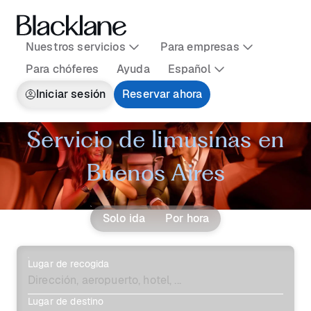
Nuestros servicios
Para empresas
Para chóferes
Ayuda
Español
Iniciar sesión
Reservar ahora
Servicio de limusinas en
Buenos Aires
Solo ida
Por hora
Lugar de recogida
Lugar de destino