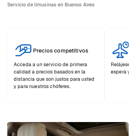
Servicio de limusinas en Buenos Aires
Vi
Precios competitivos
p
Acceda a un servicio de primera
Relájese co
calidad a precios basados en la
espera y e
distancia que son justos para usted
y para nuestros chóferes.