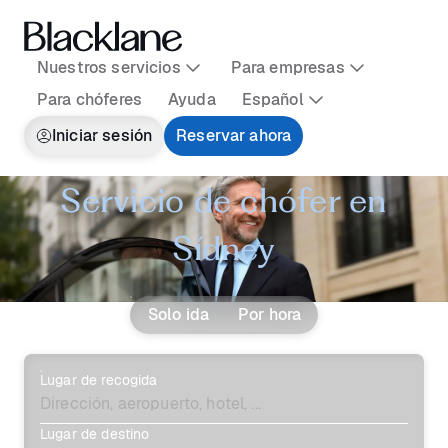
Nuestros servicios
Para empresas
Para chóferes
Ayuda
Español
Iniciar sesión
Reservar ahora
Servicio de chófer en
Sídney
Solo ida
Por hora
Lugar de recogida
Lugar de destino