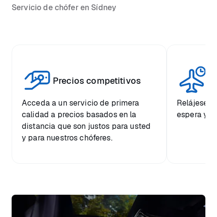
Servicio de chófer en Sídney
Vi
Precios competitivos
p
Acceda a un servicio de primera
Relájese co
calidad a precios basados en la
espera y e
distancia que son justos para usted
y para nuestros chóferes.