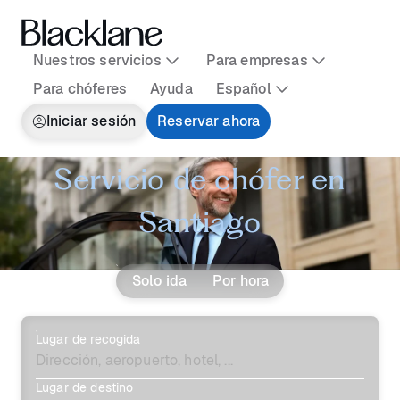
Nuestros servicios
Para empresas
Para chóferes
Ayuda
Español
Iniciar sesión
Reservar ahora
Servicio de chófer en
Santiago
Solo ida
Por hora
Lugar de recogida
Lugar de destino