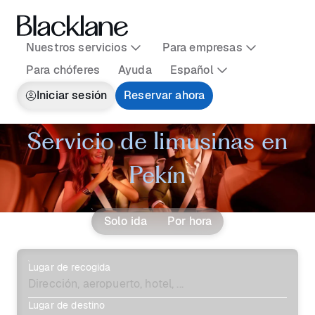
Nuestros servicios
Para empresas
Para chóferes
Ayuda
Español
Iniciar sesión
Reservar ahora
Servicio de limusinas en
Pekín
Solo ida
Por hora
Lugar de recogida
Lugar de destino