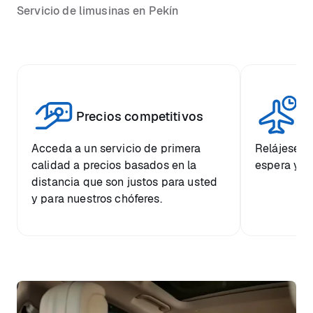
Servicio de limusinas en Pekín
Vi
Precios competitivos
p
Acceda a un servicio de primera
Relájese co
calidad a precios basados en la
espera y e
distancia que son justos para usted
y para nuestros chóferes.