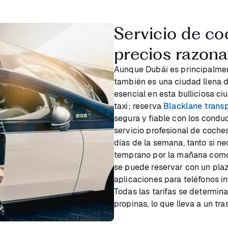
Servicio de c
precios razona
Aunque Dubái es principalment
también es una ciudad llena d
esencial en esta bulliciosa c
taxi; reserva
Blacklane trans
segura y fiable con los condu
servicio profesional de coches
días de la semana, tanto si ne
temprano por la mañana como 
se puede reservar con un pla
aplicaciones para teléfonos in
Todas las tarifas se determin
propinas, lo que lleva a un tra