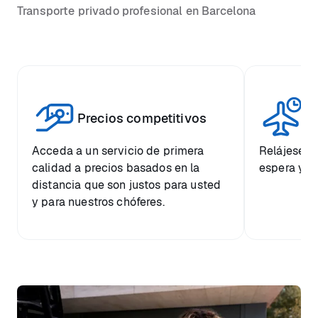
Transporte privado profesional en Barcelona
Vi
Precios competitivos
p
Acceda a un servicio de primera
Relájese co
calidad a precios basados en la
espera y e
distancia que son justos para usted
y para nuestros chóferes.