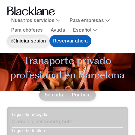
Nuestros servicios
Para empresas
Para chóferes
Ayuda
Español
Iniciar sesión
Reservar ahora
Transporte privado
profesional en Barcelona
Solo ida
Por hora
Lugar de recogida
Lugar de destino