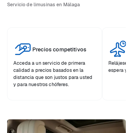
Servicio de limusinas en Málaga
Vi
Precios competitivos
p
Acceda a un servicio de primera
Relájese co
calidad a precios basados en la
espera y e
distancia que son justos para usted
y para nuestros chóferes.