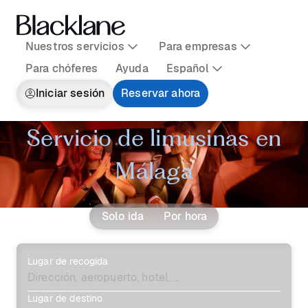
Nuestros servicios
Para empresas
Para chóferes
Ayuda
Español
Iniciar sesión
Reservar ahora
Servicio de limusinas en
Málaga
Solo ida
Por hora
Lugar de recogida
Lugar de destino