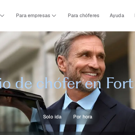
Para empresas
Para chóferes
Ayuda
io de chófer en For
Solo ida
Por hora