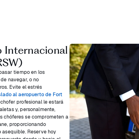
 Internacional
(RSW)
 pasar tiempo en los
 de navegar, o no
os. Evite el estrés
slado al aeropuerto de Fort
chofer profesional le estará
aletas y, personalmente,
os chóferes se comprometen a
lane, proporcionando
o asequible. Reserve hoy