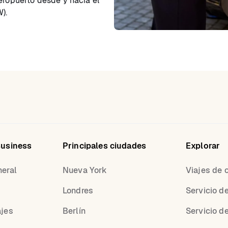
eropuerto desde y hacia el
).
Business
Principales ciudades
Explorar
neral
Nueva York
Viajes de 
Londres
Servicio d
ajes
Berlín
Servicio d