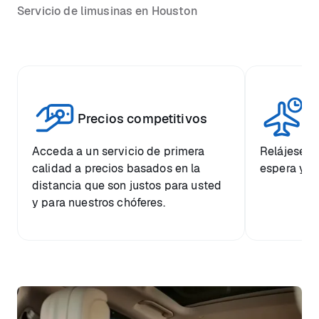
Servicio de limusinas en Houston
Vi
Precios competitivos
p
Acceda a un servicio de primera
Relájese co
calidad a precios basados en la
espera y e
distancia que son justos para usted
y para nuestros chóferes.