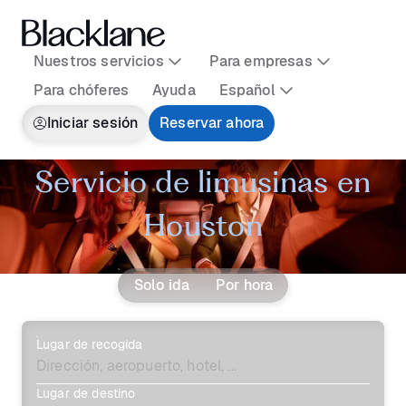
Nuestros servicios
Para empresas
Para chóferes
Ayuda
Español
Iniciar sesión
Reservar ahora
Servicio de limusinas en
Houston
Solo ida
Por hora
Lugar de recogida
Lugar de destino