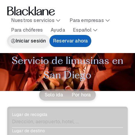
Nuestros servicios
Para empresas
Para chóferes
Ayuda
Español
Iniciar sesión
Reservar ahora
Servicio de limusinas en
San Diego
Solo ida
Por hora
Lugar de recogida
Lugar de destino