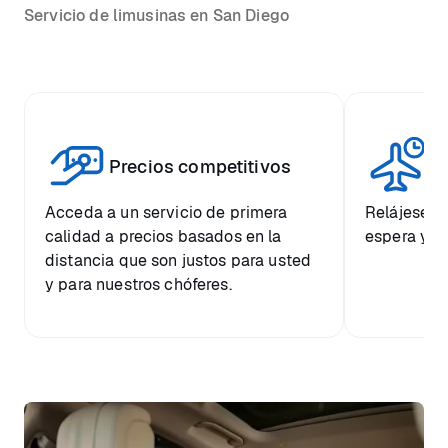
Servicio de limusinas en San Diego
Vi
Precios competitivos
p
Acceda a un servicio de primera
Relájese co
calidad a precios basados en la
espera y e
distancia que son justos para usted
y para nuestros chóferes.