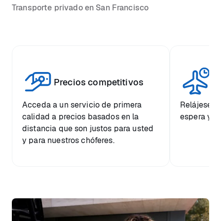
Transporte privado en San Francisco
Vi
Precios competitivos
p
Acceda a un servicio de primera
Relájese co
calidad a precios basados en la
espera y e
distancia que son justos para usted
y para nuestros chóferes.