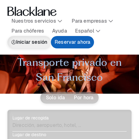
Nuestros servicios
Para empresas
Para chóferes
Ayuda
Español
Iniciar sesión
Reservar ahora
Transporte privado en
San Francisco
Solo ida
Por hora
Lugar de recogida
Lugar de destino