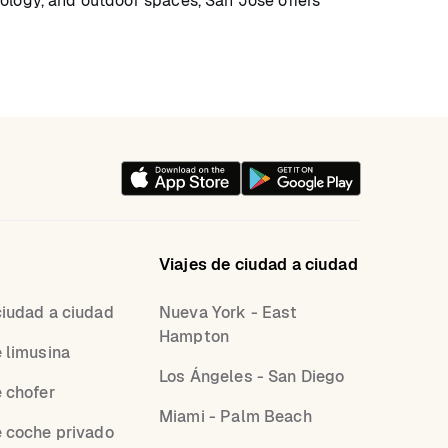
nology, and outdoor spaces, San Jose offers
Viajes de ciudad a ciudad
ciudad a ciudad
Nueva York - East
Hampton
e limusina
Los Ángeles - San Diego
e chofer
Miami - Palm Beach
e coche privado