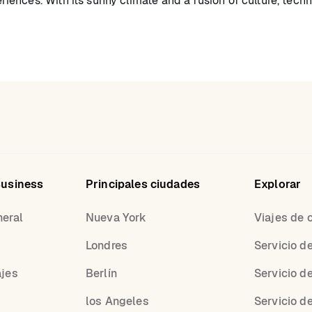
ences. With its sunny climate and a fusion of culture, tech
Business
Principales ciudades
Explorar
neral
Nueva York
Viajes de 
Londres
Servicio d
ajes
Berlín
Servicio d
los Angeles
Servicio d