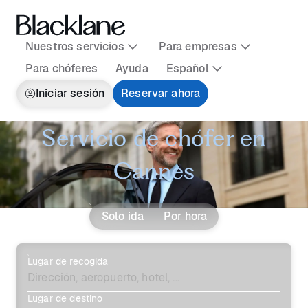
Nuestros servicios
Para empresas
Para chóferes
Ayuda
Español
Iniciar sesión
Reservar ahora
Servicio de chófer en
Cannes
Solo ida
Por hora
Lugar de recogida
Lugar de destino