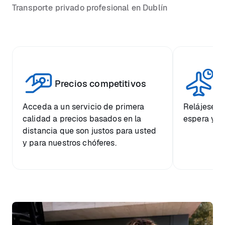
Transporte privado profesional en Dublín
Vi
Precios competitivos
p
Acceda a un servicio de primera
Relájese co
calidad a precios basados en la
espera y e
distancia que son justos para usted
y para nuestros chóferes.