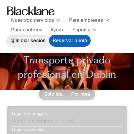
Nuestros servicios
Para empresas
Para chóferes
Ayuda
Español
Iniciar sesión
Reservar ahora
Transporte privado
profesional en Dublín
Solo ida
Por hora
Lugar de recogida
Lugar de destino