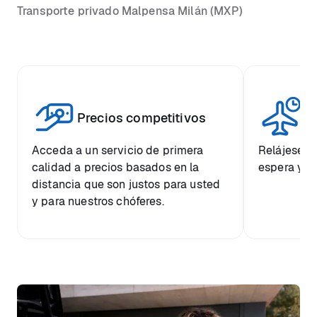
Transporte privado Malpensa Milán (MXP)
Vi
Precios competitivos
p
Acceda a un servicio de primera
Relájese co
calidad a precios basados en la
espera y e
distancia que son justos para usted
y para nuestros chóferes.