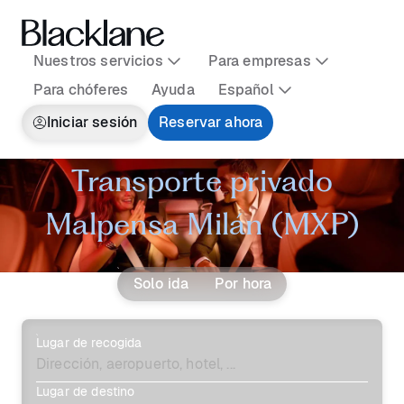
Nuestros servicios
Para empresas
Para chóferes
Ayuda
Español
Iniciar sesión
Reservar ahora
Transporte privado
Malpensa Milán (MXP)
Solo ida
Por hora
Lugar de recogida
Lugar de destino