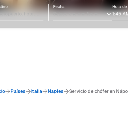
tino
Fecha
Hora de
cio
Países
Italia
Naples
Servicio de chófer en Nápo