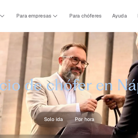
Para empresas
Para chóferes
Ayuda
cio de chófer en N
Solo ida
Por hora