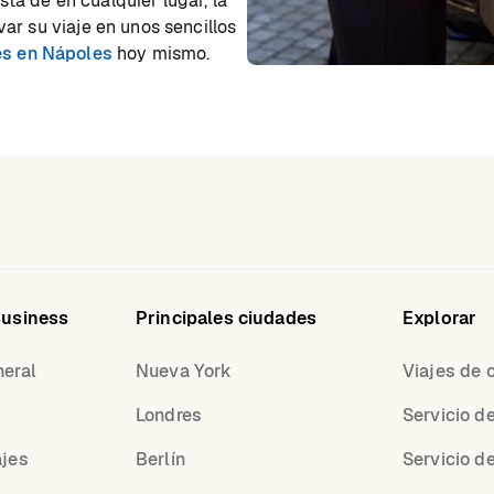
está de en cualquier lugar, la
ar su viaje en unos sencillos
es en Nápoles
hoy mismo.
Business
Principales ciudades
Explorar
neral
Nueva York
Viajes de 
Londres
Servicio d
ajes
Berlín
Servicio d