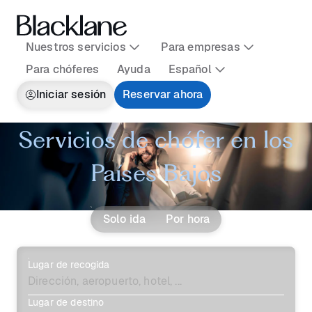
Nuestros servicios
Para empresas
Para chóferes
Ayuda
Español
Iniciar sesión
Reservar ahora
Servicios de chófer en los
Países Bajos
Solo ida
Por hora
Lugar de recogida
Lugar de destino