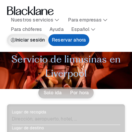
Nuestros servicios
Para empresas
Para chóferes
Ayuda
Español
Iniciar sesión
Reservar ahora
Servicio de limusinas en
Liverpool
Solo ida
Por hora
Lugar de recogida
Lugar de destino