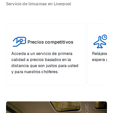
Servicio de limusinas en Liverpool
Vi
Precios competitivos
p
Acceda a un servicio de primera
Relájese co
calidad a precios basados en la
espera y e
distancia que son justos para usted
y para nuestros chóferes.