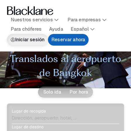
Nuestros servicios
Para empresas
Para chóferes
Ayuda
Español
Iniciar sesión
Reservar ahora
Translados al aeropuerto
de Bangkok
Solo ida
Por hora
Lugar de recogida
Lugar de destino