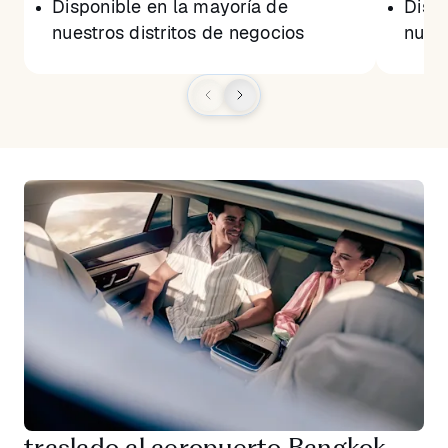
Disponible en la mayoría de
Dispo
nuestros distritos de negocios
nuest
traslado al aeropuerto Bangkok