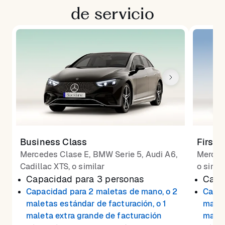
de servicio
Business Class
First 
Mercedes Clase E, BMW Serie 5, Audi A6,
Merced
Cadillac XTS, o similar
o simil
Capacidad para 3 personas
Capa
Capacidad para 2 maletas de mano, o 2
Capac
maletas estándar de facturación, o 1
malet
maleta extra grande de facturación
malet