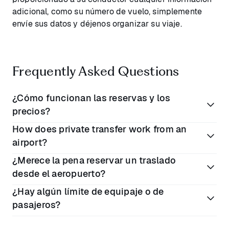
adicional, como su número de vuelo, simplemente
envíe sus datos y déjenos organizar su viaje.
Frequently Asked Questions
¿Cómo funcionan las reservas y los
precios?
How does private transfer work from an
Reserve en línea o en la aplicación Blacklane.
airport?
Introduzca las fechas y ubicaciones que prefiera.
¿Merece la pena reservar un traslado
Consulte las tarifas de cada clase de vehículo.
A private airport transfer is a vehicle which takes air
desde el aeropuerto?
Complete su reserva. Todos los precios incluyen
passengers and their luggage to and from their
¿Hay algún límite de equipaje o de
IVA, tasas y peajes.
flights. They work by pre-booking ahead of the trip,
Los traslados al aeropuerto son una forma estupenda
pasajeros?
and the driver typically tracks the customer’s flight
de evitar el estrés tanto al inicio como al final de un
to make any adjustments to the pick-up time.
vuelo: el estrés de hacer las maletas y llegar a