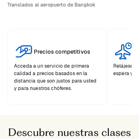
Translados al aeropuerto de Bangkok
Vi
Precios competitivos
p
Acceda a un servicio de primera
Relájese co
calidad a precios basados en la
espera y e
distancia que son justos para usted
y para nuestros chóferes.
Descubre nuestras clases