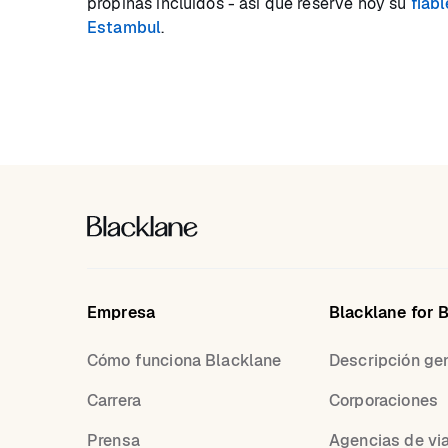
propinas incluidos - así que reserve hoy su
fiab
Estambul
.
Empresa
Blacklane for 
Cómo funciona Blacklane
Descripción ge
Carrera
Corporaciones
Prensa
Agencias de vi