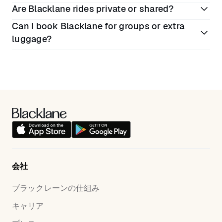
Are Blacklane rides private or shared?
book your car in advance for a comfortable and
Yes, all Blacklane drivers are experienced, licensed
smooth arrival or departure.
Can I book Blacklane for groups or extra
professionals. The service also specifies the
All rides booked with Blacklane in Hong Kong are
luggage?
availability of English-speaking chauffeurs for
private, ensuring comfort, privacy, and exclusive use
international travelers.
of your selected vehicle.
Yes, you can select a Business Van/SUV or similar
larger vehicle class when booking, which is ideal for
groups or travelers with more luggage.
会社
ブラックレーンの仕組み
キャリア