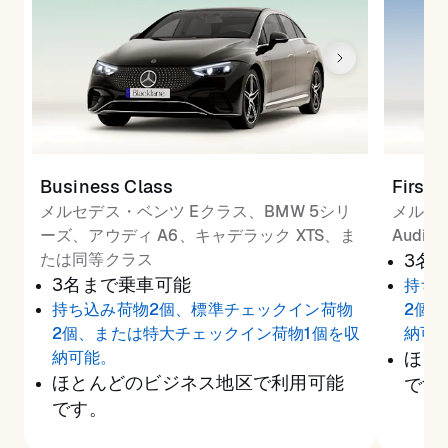
Business Class
First 
メルセデス・ベンツ Eクラス、BMW 5シリ
メルセ
ーズ、アウディ A6、キャデラック XTS、ま
Audi
たは同等クラス
3名
3名まで乗車可能
持ち
持ち込み荷物2個、標準チェックイン荷物
2個
2個、または特大チェックイン荷物1個を収
納可
納可能。
ほと
ほとんどのビジネス地区で利用可能
です
です。