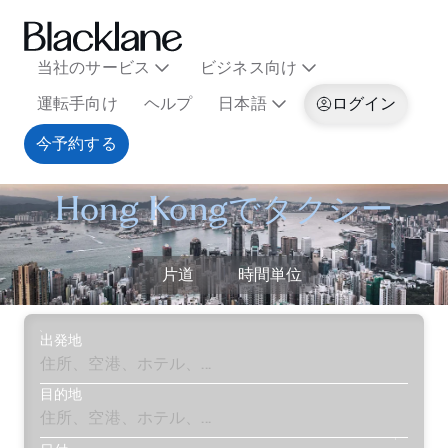
当社のサービス
ビジネス向け
運転手向け
ヘルプ
日本語
ログイン
今予約する
Hong Kongでタクシー
片道
時間単位
出発地
目的地