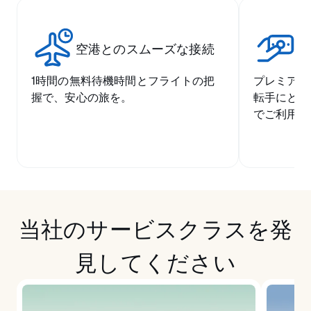
空港とのスムーズな接続
競
1時間の無料待機時間とフライトの把
プレミアム
握で、安心の旅を。
転手にとっ
でご利用い
当社のサービスクラスを発
見してください