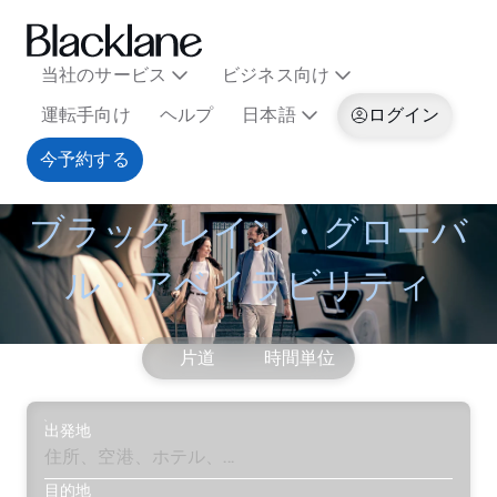
当社のサービス
ビジネス向け
運転手向け
ヘルプ
日本語
ログイン
今予約する
ブラックレイン・グローバ
ル・アベイラビリティ
片道
時間単位
出発地
目的地