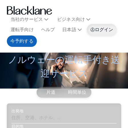
当社のサービス
ビジネス向け
運転手向け
ヘルプ
日本語
ログイン
今予約する
ノルウェーの運転手付き送
迎サービス
片道
時間単位
出発地
目的地