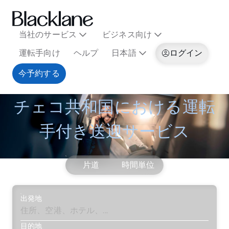
当社のサービス
ビジネス向け
運転手向け
ヘルプ
日本語
ログイン
今予約する
チェコ共和国における運転
手付き送迎サービス
片道
時間単位
出発地
目的地