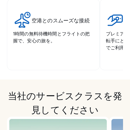
空港とのスムーズな接続
競
1時間の無料待機時間とフライトの把
プレミアム
握で、安心の旅を。
転手にとっ
でご利用い
当社のサービスクラスを発
見してください