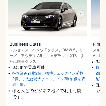
Business Class
First 
メルセデス・ベンツ Eクラス、BMW 5シリ
メルセ
ーズ、アウディ A6、キャデラック XTS、ま
Audi
たは同等クラス
3名
3名まで乗車可能
持ち
持ち込み荷物2個、標準チェックイン荷物
2個
2個、または特大チェックイン荷物1個を収
納可
納可能。
ほと
ほとんどのビジネス地区で利用可能
です
です。