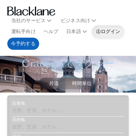
当社のサービス
ビジネス向け
運転手向け
ヘルプ
日本語
ログイン
今予約する
Cracoviaでタクシー
片道
時間単位
出発地
目的地