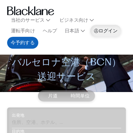
当社のサービス
ビジネス向け
運転手向け
ヘルプ
日本語
ログイン
今予約する
バルセロナ空港（BCN）
送迎サービス
片道
時間単位
出発地
目的地