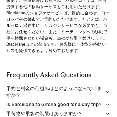
来ます。空港送迎はもちろん、バルセロナでは当社が
提供する他の移動サービスもご利用いただけます。
Blacklaneのショファサービスは、目的に合わせ、ヨー
ロッパ中の都市でご予約いただけます。たとえば、バ
ルセロナ滞在中に、リムジンサービスが必要でも、当
社にお任せください。また、ミーティングへの移動で
車を待機させたい場合も、当社がお引き受けします。
Blacklaneはどの都市でも、お客様に一体型の移動サー
ビスを提供できるよう努めております。
Frequently Asked Questions
予約と料金の仕組みはどのようになっていま
すか？
Is Barcelona to Girona good for a day trip?
オンラインまたはBlacklaneアプリで予約
手荷物や乗客の制限はありますか？
ご希望の日時と場所を入力