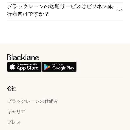
Yes! Travelers in Barcelona can take the bus, train or
ブラックレーンの送迎サービスはビジネス旅
各車両クラスの料金を確認
private chauffeur to Girona and back in a day. It only
お荷物の容量は、ご予約いただいた車両のトランクの
行者向けですか？
takes
1 hour 20 minutes
by car and the city is small
予約を完了。すべての料金には消費税、手数料、通
サイズにのみ制限されます。当社の「ビジネスクラ
enough to see all the most picturesque and
行料が含まれます
ス」と「ファーストクラス」の車両は、最大3名まで快
interesting sites in a single day. However, if you want
はい、当社のサービスはビジネス出張に最適です。ほ
適にご乗車いただけます。一方、「ビジネスバンクラ
to really experience Girona, we recommend spending
とんどの車両にWi-Fiやミネラルウォーターのサービス
ス」は、グループやご家族で最大5名までご乗車いただ
a little longer getting to know the city before heading
を備え、最大限のプライバシー、手荷物サポート、そ
けます。
back to Barcelona.
して効率的なルートを提供しています。
会社
ブラックレーンの仕組み
キャリア
プレス