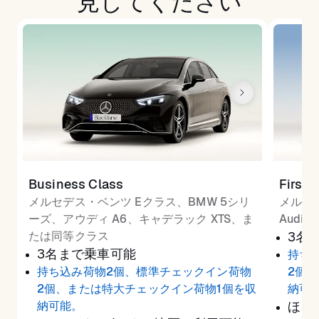
見してください
Business Class
First 
メルセデス・ベンツ Eクラス、BMW 5シリ
メルセ
ーズ、アウディ A6、キャデラック XTS、ま
Audi
たは同等クラス
3名
3名まで乗車可能
持ち
持ち込み荷物2個、標準チェックイン荷物
2個
2個、または特大チェックイン荷物1個を収
納可
納可能。
ほと