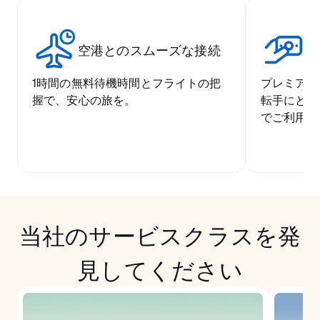
空港とのスムーズな接続
競
1時間の無料待機時間とフライトの把
プレミアム
握で、安心の旅を。
転手にとっ
でご利用い
当社のサービスクラスを発
見してください