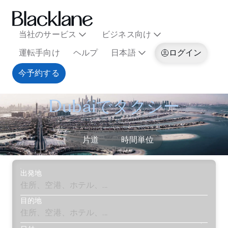
当社のサービス
ビジネス向け
運転手向け
ヘルプ
日本語
ログイン
今予約する
Dubáiでタクシー
片道
時間単位
出発地
目的地