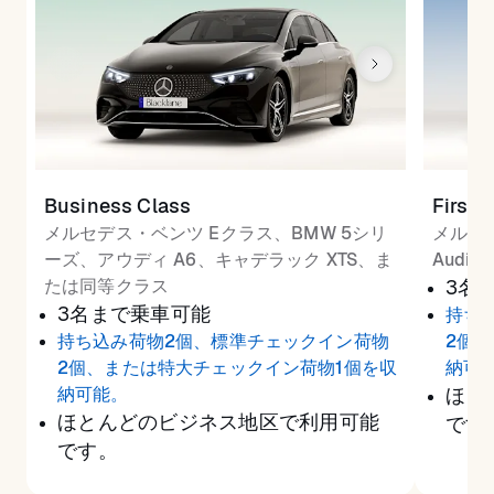
Business Class
First 
メルセデス・ベンツ Eクラス、BMW 5シリ
メルセ
ーズ、アウディ A6、キャデラック XTS、ま
Audi
たは同等クラス
3名
3名まで乗車可能
持ち
持ち込み荷物2個、標準チェックイン荷物
2個
2個、または特大チェックイン荷物1個を収
納可
納可能。
ほと
ほとんどのビジネス地区で利用可能
です
です。