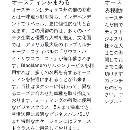
オースティンをまわる
オーステ
オースティンはテキサス州の他の都市
る移動手
とは一味違う顔を持ち、インデペンデ
オースティ
ントでリベラル、更に個性的な街と言
んだ街であ
えます。この州都の街は、多くのハイ
ティスト、
テク企業と優秀な人材を抱え、文化面
ジネスリー
では、アメリカ最大級のポップカルチ
様々な人が暮
ャーフェスティバルの「サウス・バ
はこの街で
イ・サウスウェスト」が毎年催されま
開しており
す。Blacklaneのリムジンサービスを利
までご案内
用すれば、多くの名所を有するオース
頂けますの
ティンを快適にまわることが出来ま
のランチ、
す。当社はタクシーに代わって、異な
らのピック
るニーズに合わせた車種を取り揃えて
さい。ご予
おります。ミーティングの移動に便利
ンプル・ス
なビジネスクラス、5人まで乗車でき、
空港送迎に最適なビジネスバン/SUV、
また特別なオケージョンにはファース
トクラスをご用意しております。