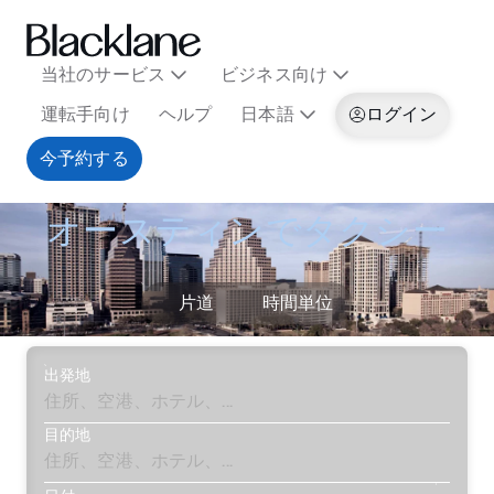
当社のサービス
ビジネス向け
運転手向け
ヘルプ
日本語
ログイン
今予約する
オースティンでタクシー
片道
時間単位
出発地
目的地