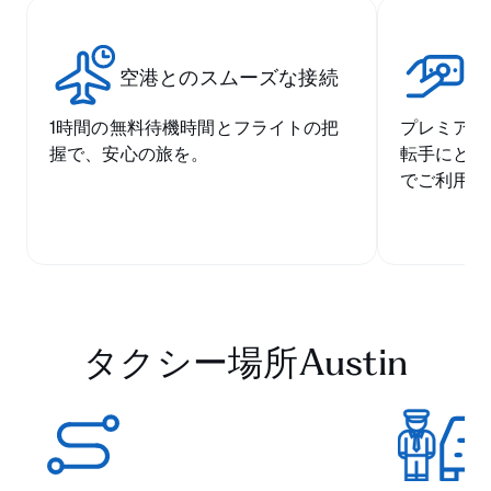
空港とのスムーズな接続
競
1時間の無料待機時間とフライトの把
プレミアム
握で、安心の旅を。
転手にとっ
でご利用い
タクシー場所Austin