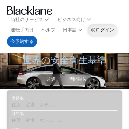
当社のサービス
ビジネス向け
運転手向け
ヘルプ
日本語
ログイン
今予約する
世界の安全衛生基準
片道
時間単位
出発地
目的地