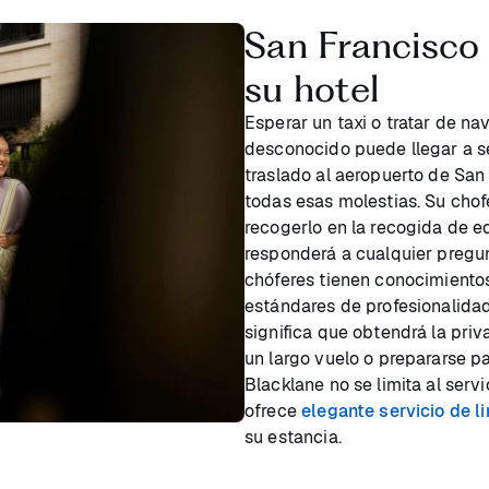
San Francisco 
su hotel
Esperar un taxi o tratar de n
desconocido puede llegar a se
traslado al aeropuerto de San
todas esas molestias. Su cho
recogerlo en la recogida de e
responderá a cualquier pregun
chóferes tienen conocimientos
estándares de profesionalida
significa que obtendrá la pri
un largo vuelo o prepararse p
Blacklane no se limita al serv
ofrece
elegante servicio de l
su estancia.