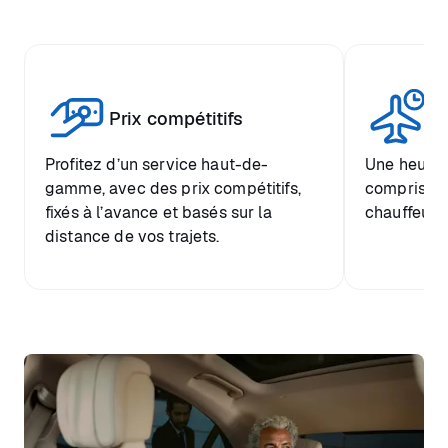
Tr
Prix compétitifs
he
Profitez d’un service haut-de-
Une heure d
gamme, avec des prix compétitifs,
comprise et
fixés à l’avance et basés sur la
chauffeur.
distance de vos trajets.