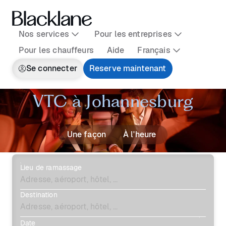
Nos services
Pour les entreprises
Pour les chauffeurs
Aide
Français
Se connecter
Reserve maintenant
VTC à Johannesburg
Une façon
À l'heure
Lieu de ramassage
Destination
Date