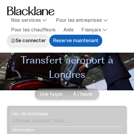
Nos services
Pour les entreprises
Pour les chauffeurs
Aide
Français
Se connecter
Reserve maintenant
Transfert aéroport à
Londres
Une façon
À l'heure
Lieu de ramassage
Destination