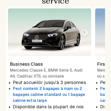
service
Business Class
First 
Mercedes Classe E, BMW Série 5, Audi
Merced
A6, Cadillac XTS, ou similaire
ou simi
Peut accueillir jusqu'à 3 personnes
Peut 
Peut contenir 2 bagages à main ou 2
Peut 
bagages cabine standard ou 1 bagage
bagag
cabine extra large
cabin
Disponible dans la plupart de nos
Dispo