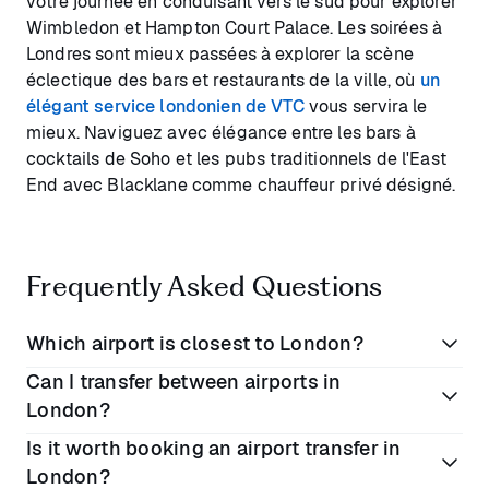
votre journée en conduisant vers le sud pour explorer
Wimbledon et Hampton Court Palace. Les soirées à
Londres sont mieux passées à explorer la scène
éclectique des bars et restaurants de la ville, où
un
élégant service londonien de VTC
vous servira le
mieux. Naviguez avec élégance entre les bars à
cocktails de Soho et les pubs traditionnels de l'East
End avec Blacklane comme chauffeur privé désigné.
Frequently Asked Questions
Which airport is closest to London?
Can I transfer between airports in
London has several major airports, each at varying
London?
distances from the centre. Here are the distances of
Is it worth booking an airport transfer in
all the main London airports to central London:
Transferring between airports in London can be a bit
London?