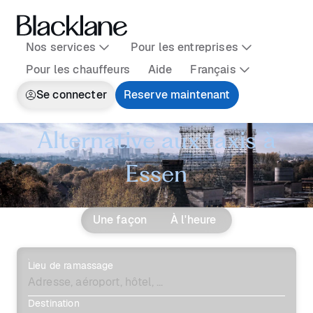
Nos services
Pour les entreprises
Pour les chauffeurs
Aide
Français
Se connecter
Reserve maintenant
Alternative aux taxis à
Essen
Une façon
À l'heure
Lieu de ramassage
Destination