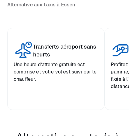
Alternative aux taxis à Essen
Transferts aéroport sans
Pr
heurts
Une heure d’attente gratuite est
Profitez d’
comprise et votre vol est suivi par le
gamme, ave
chauffeur.
fixés à l’a
distance de