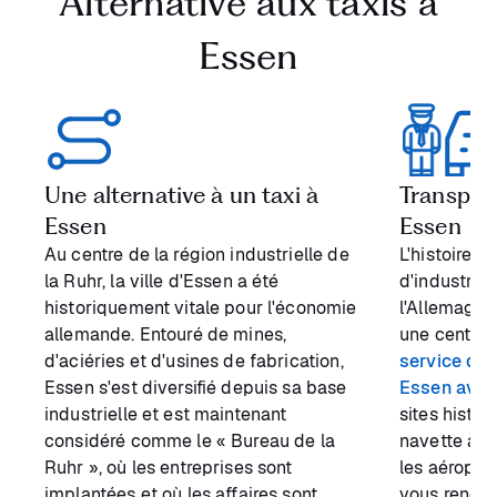
Alternative aux taxis à
Essen
Une alternative à un taxi à
Transport
Essen
Essen
Au centre de la région industrielle de
L'histoire d
la Ruhr, la ville d'Essen a été
d'industrie
historiquement vitale pour l'économie
l'Allemagne
allemande. Entouré de mines,
une central
d'aciéries et d'usines de fabrication,
service de
Essen s'est diversifié depuis sa base
Essen avec
industrielle et est maintenant
sites histo
considéré comme le « Bureau de la
navette à d
Ruhr », où les entreprises sont
les aéropor
implantées et où les affaires sont
vous rendre