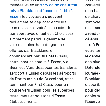
menées. Avec un
service de chauffeur
Zollverein,
privé Blacklane efficace et fiable à
mondial de 
Essen
, les voyageurs peuvent
de charbon
facilement se déplacer entre les
symbole de 
réunions sans avoir à se soucier du
meilleure f
transport avec chauffeur. Choisissez
a rendu cet
simplement parmi la gamme de
célèbre. Ré
voitures noires haut de gamme
taxi à Esse
offertes par Blacklane, en
votre temps
commençant par Business Class,
le centre-vi
notre location horaire à Essen, via
des plus gr
Business Van, idéal pour les transferts
Détendez-vo
aéroport à Essen depuis les aéroports
journée de t
de Dortmund ou de Dusseldorf, et se
Blacklane à 
terminant par First Class, pour un
disponible
course vers Essen pour les superbes
pour dégust
restaurants et boissons d'Essen.
copieuse qui
établissements.
Réservez v