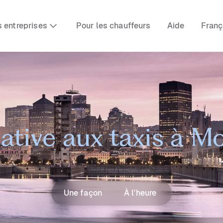
s entreprises
Pour les chauffeurs
Aide
Franç
ative aux taxis à M
Une façon
À l'heure