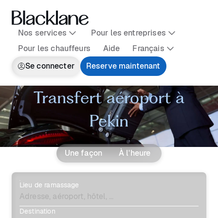
Nos services
Pour les entreprises
Pour les chauffeurs
Aide
Français
Se connecter
Reserve maintenant
Transfert aéroport à
Pekin
Une façon
À l'heure
Lieu de ramassage
Destination