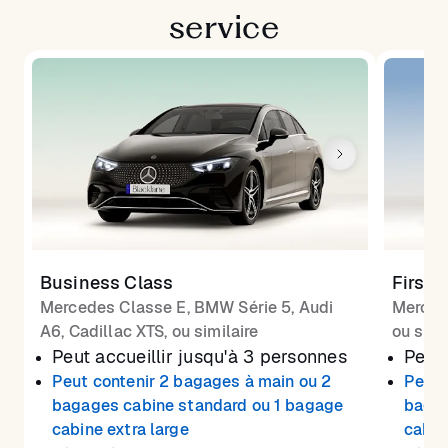
service
Business Class
First 
Mercedes Classe E, BMW Série 5, Audi
Merced
A6, Cadillac XTS, ou similaire
ou simi
Peut accueillir jusqu'à 3 personnes
Peut 
Peut contenir 2 bagages à main ou 2
Peut 
bagages cabine standard ou 1 bagage
bagag
cabine extra large
cabin