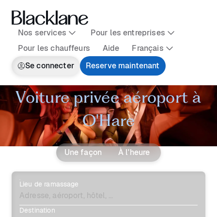
Nos services
Pour les entreprises
Pour les chauffeurs
Aide
Français
Se connecter
Reserve maintenant
Voiture privée aéroport à
O'Hare
Une façon
À l'heure
Lieu de ramassage
Destination