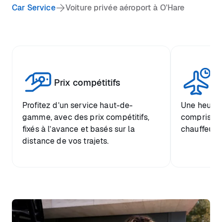
Car Service
Voiture privée aéroport à O'Hare
Tr
Prix compétitifs
he
Profitez d’un service haut-de-
Une heure d
gamme, avec des prix compétitifs,
comprise et
fixés à l’avance et basés sur la
chauffeur.
distance de vos trajets.