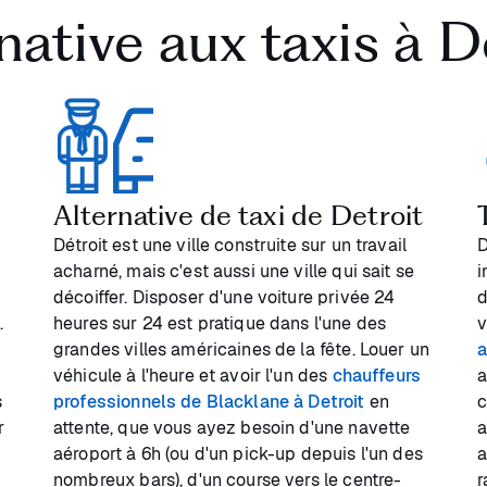
native aux taxis à D
Alternative de taxi de Detroit
Détroit est une ville construite sur un travail
D
acharné, mais c'est aussi une ville qui sait se
i
u
décoiffer. Disposer d'une voiture privée 24
d
.
heures sur 24 est pratique dans l'une des
v
grandes villes américaines de la fête. Louer un
a
véhicule à l'heure et avoir l'un des
chauffeurs
a
s
professionnels de Blacklane à Detroit
en
c
r
attente, que vous ayez besoin d'une navette
a
aéroport à 6h (ou d'un pick-up depuis l'un des
a
nombreux bars), d'un course vers le centre-
r