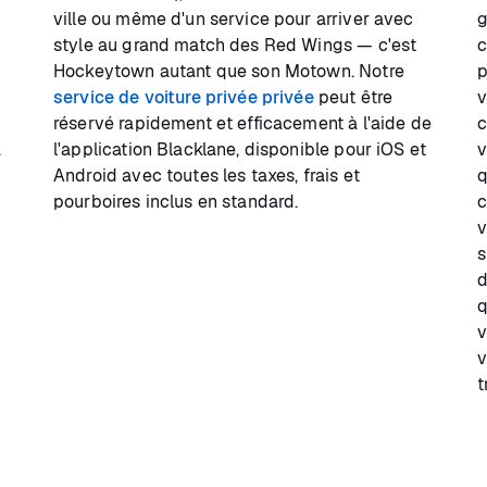
ville ou même d'un service pour arriver avec
g
style au grand match des Red Wings — c'est
c
Hockeytown autant que son Motown. Notre
p
s
service de voiture privée privée
peut être
v
réservé rapidement et efficacement à l'aide de
c
à
l'application Blacklane, disponible pour iOS et
v
Android avec toutes les taxes, frais et
q
pourboires inclus en standard.
c
v
s
d
q
v
v
t