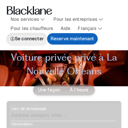
Nos services
Pour les entreprises
Pour les chauffeurs
Aide
Français
Se connecter
Reserve maintenant
Voiture privée privé à La
Nouvelle Orleans
Une façon
À l'heure
Lieu de ramassage
Destination