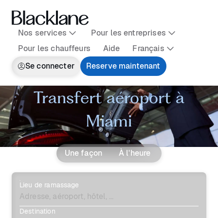
Nos services
Pour les entreprises
Pour les chauffeurs
Aide
Français
Se connecter
Reserve maintenant
Transfert aéroport à
Miami
Une façon
À l'heure
Lieu de ramassage
Destination