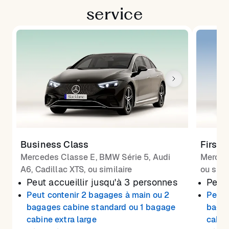
service
Business Class
First 
Mercedes Classe E, BMW Série 5, Audi
Merced
A6, Cadillac XTS, ou similaire
ou simi
Peut accueillir jusqu'à 3 personnes
Peut 
Peut contenir 2 bagages à main ou 2
Peut 
bagages cabine standard ou 1 bagage
bagag
cabine extra large
cabin