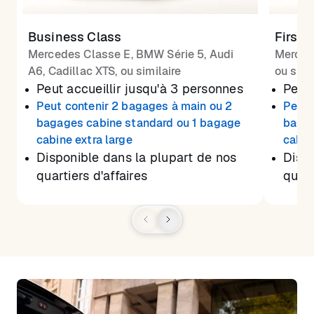
Business Class
First 
Mercedes Classe E, BMW Série 5, Audi
Merced
A6, Cadillac XTS, ou similaire
ou simi
Peut accueillir jusqu'à 3 personnes
Peut 
Peut contenir 2 bagages à main ou 2
Peut 
bagages cabine standard ou 1 bagage
bagag
cabine extra large
cabin
Disponible dans la plupart de nos
Dispo
quartiers d'affaires
quart