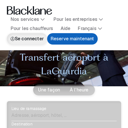
Nos services
Pour les entreprises
Pour les chauffeurs
Aide
Français
Se connecter
Reserve maintenant
Transfert aéroport à
LaGuardia
Une façon
À l'heure
Lieu de ramassage
Destination