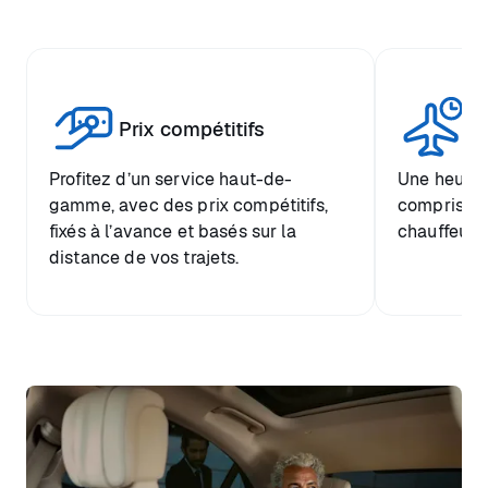
Tr
Prix compétitifs
he
Profitez d’un service haut-de-
Une heure d
gamme, avec des prix compétitifs,
comprise et
fixés à l’avance et basés sur la
chauffeur.
distance de vos trajets.