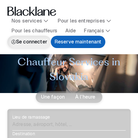
Nos services
Pour les entreprises
Pour les chauffeurs
Aide
Français
Se connecter
Reserve maintenant
Chauffeur Services in
Slovakia
Une façon
À l'heure
Lieu de ramassage
Destination