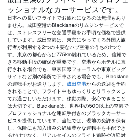
ッショナルなカーサービスです。
日本への長いフライトでお疲れになるのは無理もあり
ません。成田空港のBlacklaneのリムジンサービスで
は、ストレスフリーな交通手段をお手頃な価格で提供
しています。成田空港は、東京にやってくる外国人旅
行者が利用する2つの主要なハブ空港のうちの1つで
す。東京の都心からは77.5km離れているため、信頼で
きる移動手段の確保が重要です。空港からホテルに直
行される場合でも、東京国際フォーラムや東京ビッグ
サイトなど別の場所で下車される場合でも、Blacklane
の運転手がお送りします。
成田空港
からの送迎を予約
されることで、フライト中もゆっくりとリラックスし
てお過ごしいただけます。移動の際、安心できること
は大切です。Blacklaneは、世界中の500以上の空港で
プロフェッショナルな運転手付きのブラックカーサー
ビスを提供しています。当社では、現地の免許を保有
し、保険にも加入済みの経験豊かな運転手を手配でき
るだけでなく、リアルタイムのフライト追跡や遅延対