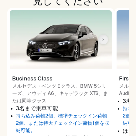
見してください
Business Class
First 
メルセデス・ベンツ Eクラス、BMW 5シリ
メルセ
ーズ、アウディ A6、キャデラック XTS、ま
Audi
たは同等クラス
3名
3名まで乗車可能
持ち
持ち込み荷物2個、標準チェックイン荷物
2個
2個、または特大チェックイン荷物1個を収
納可
納可能。
ほと