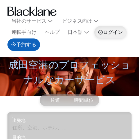
当社のサービス
ビジネス向け
運転手向け
ヘルプ
日本語
ログイン
今予約する
成田空港のプロフェッショ
ナルなカーサービス
片道
時間単位
出発地
目的地